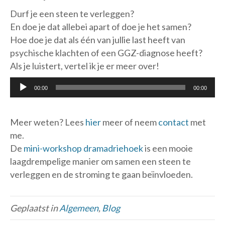
Durf je een steen te verleggen?
En doe je dat allebei apart of doe je het samen?
Hoe doe je dat als één van jullie last heeft van
psychische klachten of een GGZ-diagnose heeft?
Als je luistert, vertel ik je er meer over!
Audiospeler
00:00
00:00
Meer weten? Lees
hier
meer of neem
contact
met
me.
De
mini-workshop dramadriehoek
is een mooie
laagdrempelige manier om samen een steen te
verleggen en de stroming te gaan beïnvloeden.
Geplaatst in
Algemeen
,
Blog