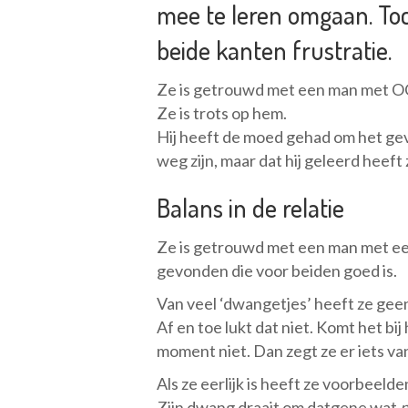
mee te leren omgaan. Toc
beide kanten frustratie.
Ze is getrouwd met een man met OCD
Ze is trots op hem.
Hij heeft de moed gehad om het gev
weg zijn, maar dat hij geleerd heef
Balans in de relatie
Ze is getrouwd met een man met ee
gevonden die voor beiden goed is.
Van veel ‘dwangetjes’ heeft ze geen
Af en toe lukt dat niet. Komt het bij
moment niet. Dan zegt ze er iets van
Als ze eerlijk is heeft ze voorbeeld
Zijn dwang draait om datgene wat
n