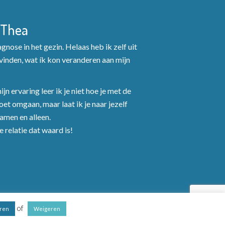
 Thea
nose in het gezin. Helaas heb ik zelf uit
inden, wat ík kon veranderen aan mijn
jn ervaring leer ik je niet hoe je met de
et omgaan, maar laat ik je naar jezelf
Samen en alleen.
 relatie dat waard is!
of
ren
Weigeren