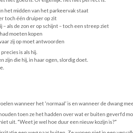
 in het midden van het parkeervak staat
r toch één druiper op zit
 – als de zon er op schijnt – toch een streep ziet
r had moeten kopen
 waar zij op moet antwoorden
recies is als hij.
zijn die hij, in haar ogen, slordig doet.
e.
te voelen wanneer het ‘normaal’ is en wanneer de dwang me
houden toen ze het hadden over wat er buiten geverfd moe
iet uit. “Weet je wel hoe duur een nieuw kozijn is?”
 irritatie een weg naar buiten. Ze wonen niet in een verva