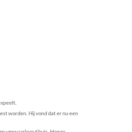
espeelt.
st worden. Hij vond dat er nu een
llen verwaarloosd huis. Hoezo,