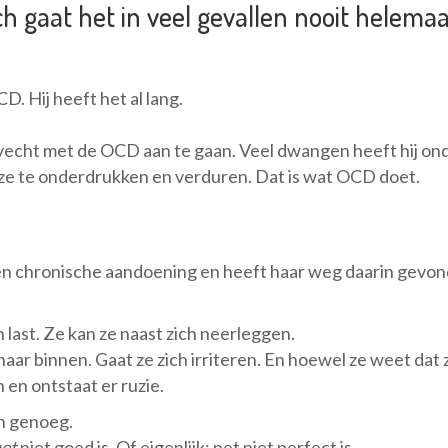
h gaat het in veel gevallen nooit helemaa
. Hij heeft het al lang.
echt met de OCD aan te gaan. Veel dwangen heeft hij onde
t ze te onderdrukken en verduren. Dat is wat OCD doet.
n chronische aandoening en heeft haar weg daarin gevon
 last. Ze kan ze naast zich neerleggen.
 haar binnen. Gaat ze zich irriteren. En hoewel ze weet dat 
 en ontstaat er ruzie.
en genoeg.
et
niet goed is. Of eigenlijk: net niet perfect is.