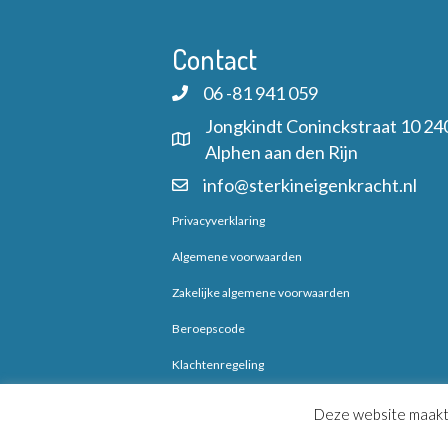
Contact
06 -81 941 059
Jongkindt Coninckstraat 10 24
Alphen aan den Rijn
info@sterkineigenkracht.nl
Privacyverklaring
Algemene voorwaarden
Zakelijke algemene voorwaarden
Beroepscode
Klachtenregeling
Cookiebeleid
Deze website maakt 
Behandelovereenkomst