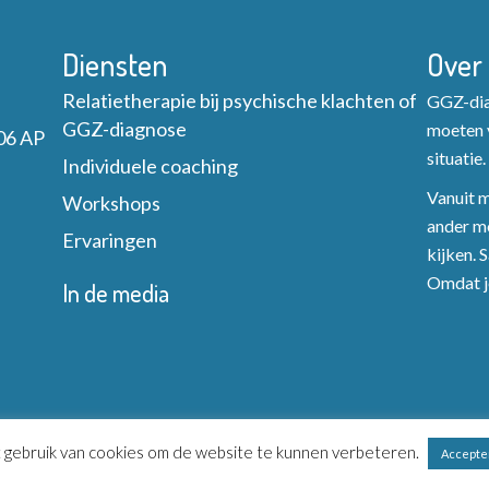
Diensten
Over
Relatietherapie bij psychische klachten of
GGZ-diag
GGZ-diagnose
moeten v
06 AP
situatie.
Individuele coaching
Vanuit mi
Workshops
ander mo
Ervaringen
kijken. 
Omdat je
In de media
gebruik van cookies om de website te kunnen verbeteren.
Accepte