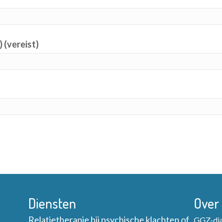
) (vereist)
Diensten
Over
Relatietherapie bij psychische klachten of
GGZ-diag