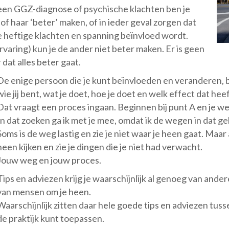
t een GGZ-diagnose of psychische klachten ben je
of haar ‘beter’ maken, of in ieder geval zorgen dat
de heftige klachten en spanning beïnvloed wordt.
ervaring) kun je de ander niet beter maken. Er is geen
 dat alles beter gaat.
De enige persoon die je kunt beïnvloeden en veranderen, be
wie jij bent, wat je doet, hoe je doet en welk effect dat he
Dat vraagt een proces ingaan. Beginnen bij punt A en je w
In dat zoeken ga ik met je mee, omdat ik de wegen in dat ge
Soms is de weg lastig en zie je niet waar je heen gaat. Maar a
heen kijken en zie je dingen die je niet had verwacht.
Jouw weg en jouw proces.
Tips en adviezen krijg je waarschijnlijk al genoeg van ande
van mensen om je heen.
Waarschijnlijk zitten daar hele goede tips en adviezen tusse
de praktijk kunt toepassen.