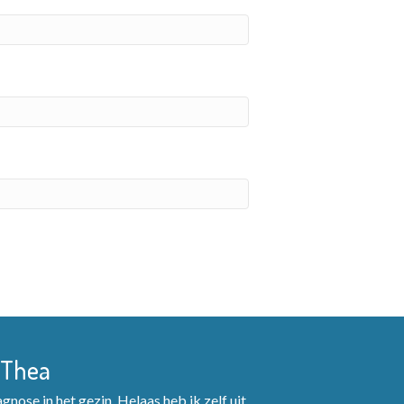
 Thea
nose in het gezin. Helaas heb ik zelf uit