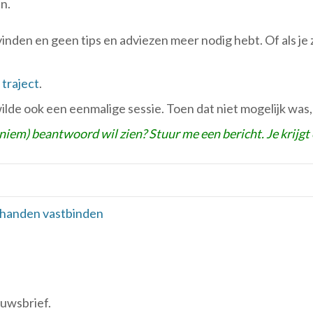
n.
vinden en geen tips en adviezen meer nodig hebt. Of als je z
n
traject
.
 wilde ook een eenmalige sessie. Toen dat niet mogelijk was
noniem) beantwoord wil zien? Stuur me een
bericht
. Je krij
 handen vastbinden
euwsbrief.