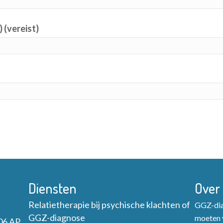
) (vereist)
Diensten
Over
Relatietherapie bij psychische klachten of
GGZ-diag
GGZ-diagnose
moeten v
06 AP