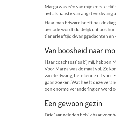
Marga was één van mijn eerste cliën
het als naaste van angst en dwang 
Haar man Edward heeft pas de diagn
periode wordt duidelijk dat ook hun
tienerleeftijd dwanggedachten en -
Van boosheid naar mot
Haar coachsessies bij mij, hebben M
Voor Marga was de maat vol. Ze kon 
van de dwang, betekende dit voor E
gaan zoeken. Wat heeft deze veran
een enorme verandering en werd een 
Een gewoon gezin
Drie jaar geleden heb ik haar voor h