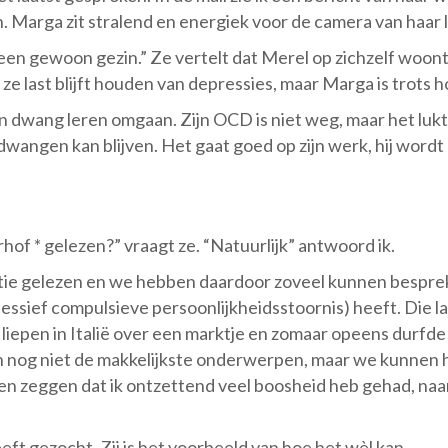
n. Marga zit stralend en energiek voor de camera van haar 
een gewoon gezin.” Ze vertelt dat Merel op zichzelf woont
 ze last blijft houden van depressies, maar Marga is trots
n dwang leren omgaan. Zijn OCD is niet weg, maar het luk
dwangen kan blijven. Het gaat goed op zijn werk, hij wor
of * gelezen?” vraagt ze. “Natuurlijk” antwoord ik.
ntie gelezen en we hebben daardoor zoveel kunnen bespr
sief compulsieve persoonlijkheidsstoornis) heeft. Die laa
iepen in Italië over een marktje en zomaar opeens durfde 
n nog niet de makkelijkste onderwerpen, maar we kunnen he
nen zeggen dat ik ontzettend veel boosheid heb gehad, n
eft gezocht. Zij is het voorbeeld van hoe het wèl kan.