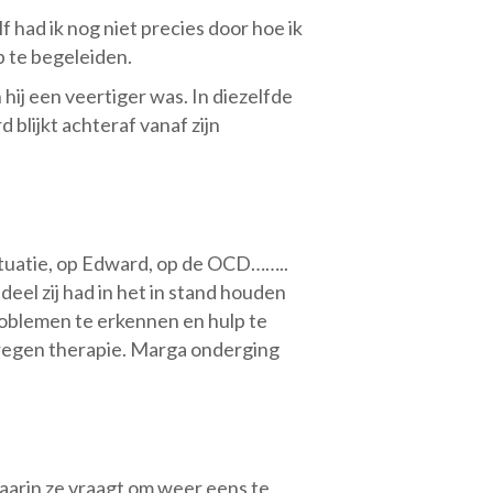
 had ik nog niet precies door hoe ik
p te begeleiden.
ij een veertiger was. In diezelfde
blijkt achteraf vanaf zijn
 situatie, op Edward, op de OCD……..
eel zij had in het in stand houden
roblemen te erkennen en hulp te
regen therapie. Marga onderging
 waarin ze vraagt om weer eens te