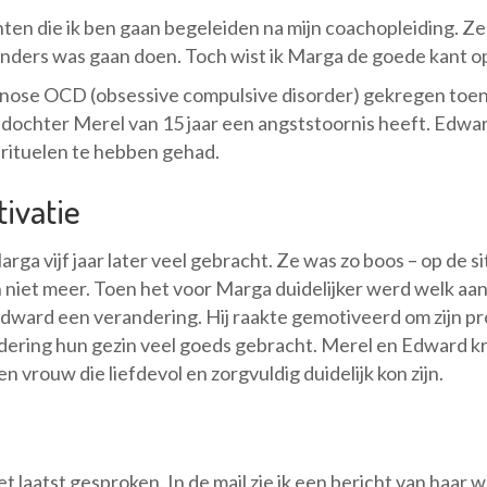
ten die ik ben gaan begeleiden na mijn coachopleiding. Zelf
anders was gaan doen. Toch wist ik Marga de goede kant o
ose OCD (obsessive compulsive disorder) gekregen toen h
 dochter Merel van 15 jaar een angststoornis heeft. Edward 
rituelen te hebben gehad.
ivatie
arga vijf jaar later veel gebracht. Ze was zo boos – op de
niet meer. Toen het voor Marga duidelijker werd welk aand
dward een verandering. Hij raakte gemotiveerd om zijn p
dering hun gezin veel goeds gebracht. Merel en Edward k
vrouw die liefdevol en zorgvuldig duidelijk kon zijn.
et laatst gesproken. In de mail zie ik een bericht van haar