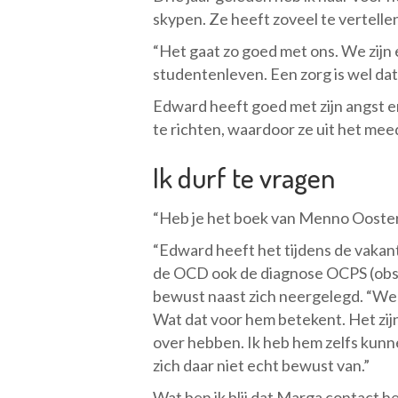
skypen. Ze heeft zoveel te vertelle
“Het gaat zo goed met ons. We zijn 
studentenleven. Een zorg is wel dat
Edward heeft goed met zijn angst e
te richten, waardoor ze uit het mee
Ik durf te vragen
“Heb je het boek van Menno Oosterh
“Edward heeft het tijdens de vaka
de OCD ook de diagnose OCPS (obses
bewust naast zich neergelegd. “We l
Wat dat voor hem betekent. Het zij
over hebben. Ik heb hem zelfs kun
zich daar niet echt bewust van.”
Wat ben ik blij dat Marga contact he