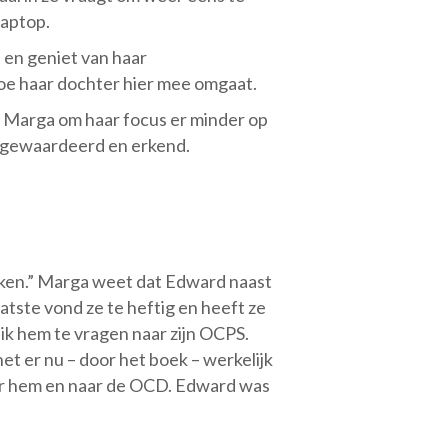
laptop.
 en geniet van haar
 hoe haar dochter hier mee omgaat.
t Marga om haar focus er minder op
dt gewaardeerd en erkend.
eken.” Marga weet dat Edward naast
tste vond ze te heftig en heeft ze
ik hem te vragen naar zijn OCPS.
t er nu – door het boek – werkelijk
aar hem en naar de OCD. Edward was