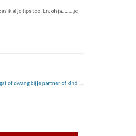
s ik al je tips toe. En, oh ja………je
gst of dwang bij je partner of kind →