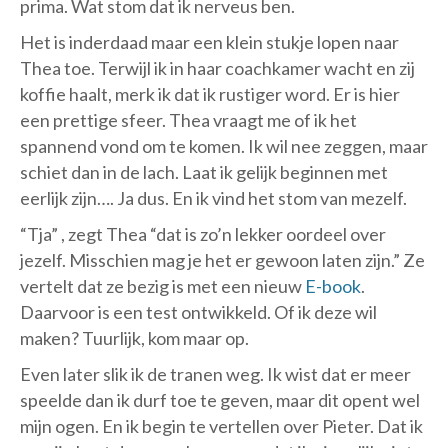
prima. Wat stom dat ik nerveus ben.
Het is inderdaad maar een klein stukje lopen naar
Thea toe. Terwijl ik in haar coachkamer wacht en zij
koffie haalt, merk ik dat ik rustiger word. Er is hier
een prettige sfeer. Thea vraagt me of ik het
spannend vond om te komen. Ik wil nee zeggen, maar
schiet dan in de lach. Laat ik gelijk beginnen met
eerlijk zijn…. Ja dus. En ik vind het stom van mezelf.
“Tja” , zegt Thea “dat is zo’n lekker oordeel over
jezelf. Misschien mag je het er gewoon laten zijn.” Ze
vertelt dat ze bezig is met een nieuw
E-book
.
Daarvoor is een test ontwikkeld. Of ik deze wil
maken? Tuurlijk, kom maar op.
Even later slik ik de tranen weg. Ik wist dat er meer
speelde dan ik durf toe te geven, maar dit opent wel
mijn ogen. En ik begin te vertellen over Pieter. Dat ik