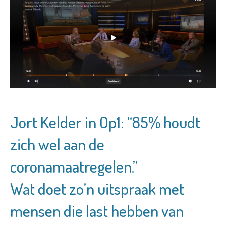
Jort Kelder in Op1: “85% houdt
zich wel aan de
coronamaatregelen.”
Wat doet zo’n uitspraak met
mensen die last hebben van