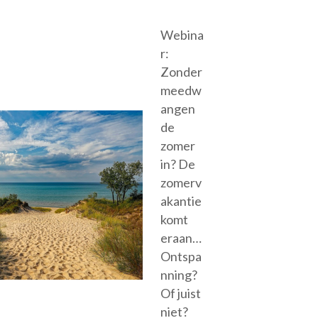
Webina
r:
Zonder
meedw
angen
de
zomer
in? De
zomerv
akantie
komt
eraan…
Ontspa
nning?
Of juist
niet?