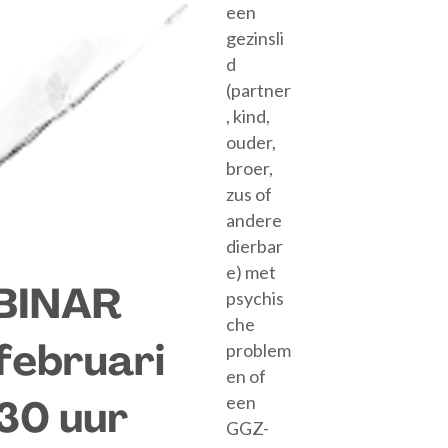
een
gezinsli
d
(partner
, kind,
ouder,
broer,
zus of
andere
dierbar
e) met
psychis
che
problem
en of
een
GGZ-