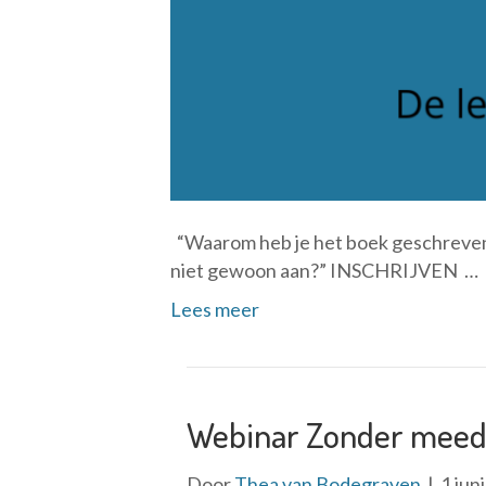
“Waarom heb je het boek geschreven? B
niet gewoon aan?” INSCHRIJVEN …
Lees meer
Webinar Zonder meed
Door
Thea van Bodegraven
|
1 jun