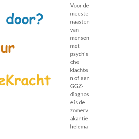
Voor de
meeste
naasten
van
mensen
met
psychis
che
klachte
n of een
GGZ-
diagnos
e is de
zomerv
akantie
helema