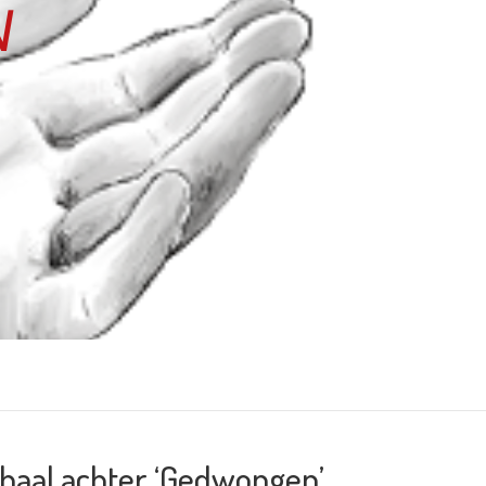
rhaal achter ‘Gedwongen’