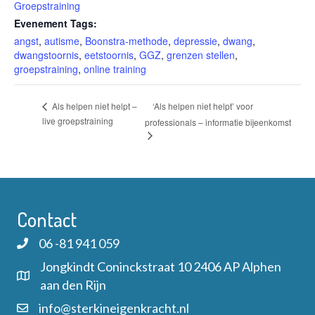
Groepstraining
Evenement Tags:
angst
,
autisme
,
Boonstra-methode
,
depressie
,
dwang
,
dwangstoornis
,
eetstoornis
,
GGZ
,
grenzen stellen
,
groepstraining
,
online training
‘Als helpen niet helpt’ voor
Als helpen niet helpt –
live groepstraining
professionals – informatie bijeenkomst
Contact
06 -81 941 059
Jongkindt Coninckstraat 10 2406 AP Alphen
aan den Rijn
info@sterkineigenkracht.nl