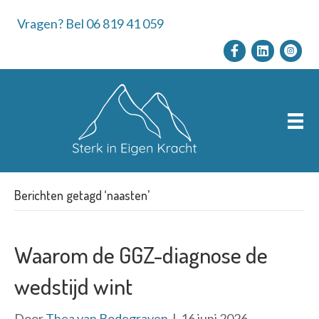
Vragen? Bel 06 819 41 059
Berichten getagd ‘naasten’
Waarom de GGZ-diagnose de
wedstijd wint
Door
Thea van Bodegraven
|
16 juni 2026