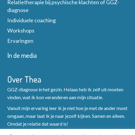
g
Relatietherapie bij psychische klachten of GGZ-
e
diagnose
a
e
Individuele coaching
t
Workshops
r
i
Ervaringen
g
e
In de media
e
v
Over Thea
e
GGZ-diagnose in het gezin. Helaas heb ik zelf uit moeten
vinden, wat ík kon veranderen aan mijn situatie.
n
Vanuit mijn ervaring leer ik je niet hoe je met de ander moet
n
omgaan, maar laat ik je naar jezelf kijken. Samen en alleen.
Omdat je relatie dat waard is!
a