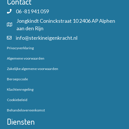
Contact
u
e
n
m
06 -81 941 059
r
.
Z
Jongkindt Coninckstraat 10 2406 AP Alphen
g
aan den Rijn
o
info@sterkineigenkracht.nl
a
e
Privacyverklaring
v
k
Algemene voorwaarden
e
Zakelijke algemene voorwaarden
e
n
Beroepscode
n
n
Klachtenregeling
a
e
Cookiebeleid
v
n
Behandelovereenkomst
i
Diensten
w