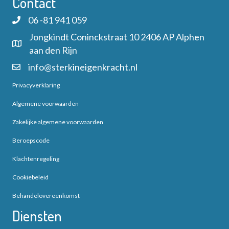
Contact
u
e
n
m
06 -81 941 059
r
.
Z
Jongkindt Coninckstraat 10 2406 AP Alphen
g
aan den Rijn
o
info@sterkineigenkracht.nl
a
e
Privacyverklaring
v
k
Algemene voorwaarden
e
Zakelijke algemene voorwaarden
e
n
Beroepscode
n
n
Klachtenregeling
a
e
Cookiebeleid
v
n
Behandelovereenkomst
i
Diensten
w