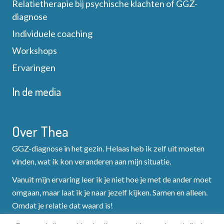
g
Relatietherapie bij psychische klachten of GGZ-
e
diagnose
a
e
Individuele coaching
t
Workshops
r
i
Ervaringen
g
e
In de media
e
v
Over Thea
e
GGZ-diagnose in het gezin. Helaas heb ik zelf uit moeten
vinden, wat ík kon veranderen aan mijn situatie.
n
Vanuit mijn ervaring leer ik je niet hoe je met de ander moet
n
omgaan, maar laat ik je naar jezelf kijken. Samen en alleen.
Omdat je relatie dat waard is!
a