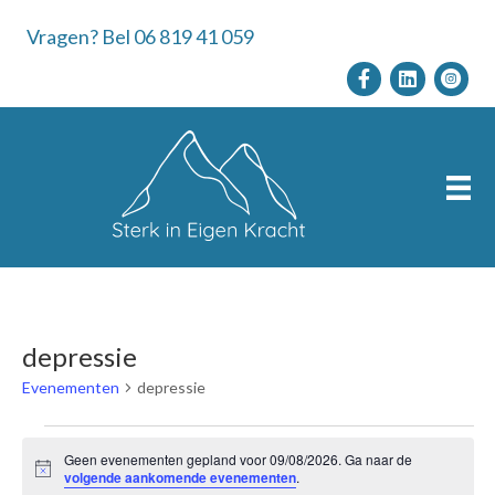
Vragen? Bel 06 819 41 059
depressie
Evenementen
depressie
Evenementen
Geen evenementen gepland voor 09/08/2026. Ga naar de
B
volgende aankomende evenementen
.
e