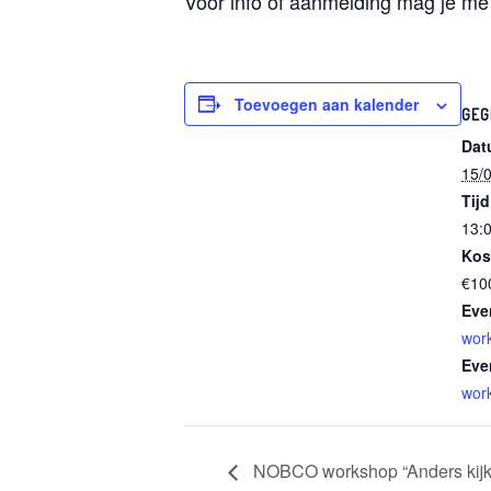
Voor info of aanmelding mag je m
Toevoegen aan kalender
GEG
Dat
15/
Tijd
13:0
Kos
€10
Eve
wor
Eve
wor
NOBCO workshop “Anders kijk