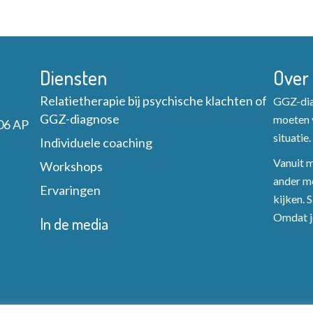
Diensten
Over
Relatietherapie bij psychische klachten of
GGZ-diag
GGZ-diagnose
moeten v
06 AP
situatie.
Individuele coaching
Vanuit mi
Workshops
ander mo
Ervaringen
kijken. 
Omdat je
In de media