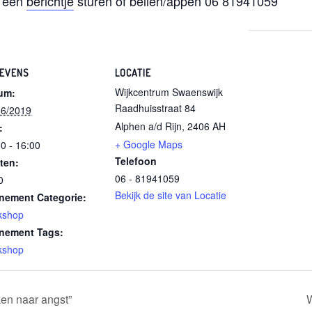
e een
berichtje
sturen of bellen/appen 06 81941059
EVENS
LOCATIE
Wijkcentrum Swaenswijk
um:
Raadhuisstraat 84
06/2019
Alphen a/d Rijn
,
2406 AH
:
+ Google Maps
0 - 16:00
Telefoon
ten:
06 - 81941059
0
Bekijk de site van Locatie
nement Categorie:
kshop
nement Tags:
kshop
en naar angst”
W