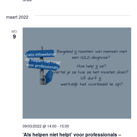
g
maart 2022
a
t
WO
9
i
e
09/03/2022 @ 14:00
-
15:00
‘Als helpen niet helpt’ voor professionals –