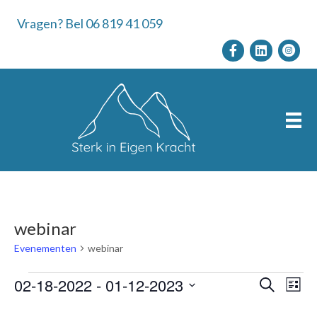
Vragen? Bel 06 819 41 059
webinar
Evenementen
webinar
Evenementen
02-18-2022
 - 
01-12-2023
E
E
Z
L
o
S
i
v
e