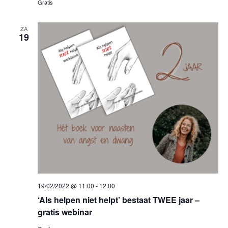
Gratis
g
o
a
ZA
19
e
v
k
e
e
n
n
n
a
e
v
n
i
w
g
19/02/2022 @ 11:00
-
12:00
e
‘Als helpen niet helpt’ bestaat TWEE jaar –
a
gratis webinar
e
t