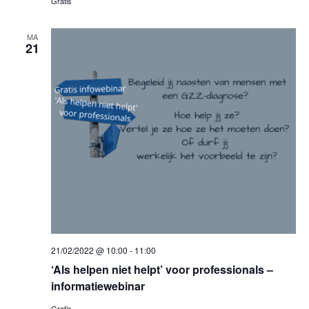
Gratis
r
i
MA
g
21
e
e
v
e
n
n
a
21/02/2022 @ 10:00
-
11:00
v
‘Als helpen niet helpt’ voor professionals –
informatiewebinar
i
Gratis