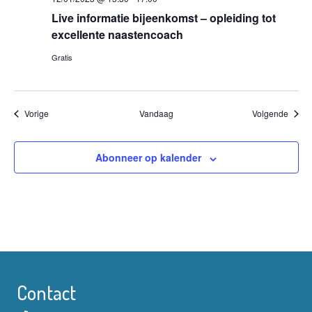
Live informatie bijeenkomst – opleiding tot
excellente naastencoach
Gratis
Evenementen
Evene
Vorige
Vandaag
Volgende
Abonneer op kalender
Contact