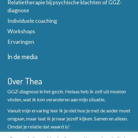
g
Relatietherapie bij psychische klachten of GGZ-
e
diagnose
a
e
Individuele coaching
t
Workshops
r
i
Ervaringen
g
e
In de media
e
v
Over Thea
e
GGZ-diagnose in het gezin. Helaas heb ik zelf uit moeten
vinden, wat ík kon veranderen aan mijn situatie.
n
Vanuit mijn ervaring leer ik je niet hoe je met de ander moet
n
omgaan, maar laat ik je naar jezelf kijken. Samen en alleen.
Omdat je relatie dat waard is!
a