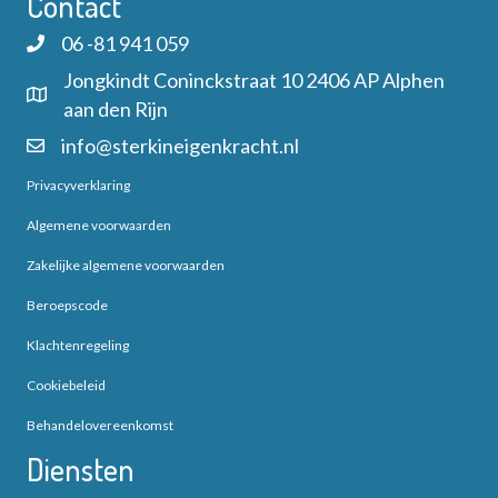
Contact
u
e
n
m
06 -81 941 059
r
.
Z
Jongkindt Coninckstraat 10 2406 AP Alphen
g
aan den Rijn
o
info@sterkineigenkracht.nl
a
e
Privacyverklaring
v
k
Algemene voorwaarden
e
Zakelijke algemene voorwaarden
e
n
Beroepscode
n
n
Klachtenregeling
a
e
Cookiebeleid
v
n
Behandelovereenkomst
i
Diensten
w