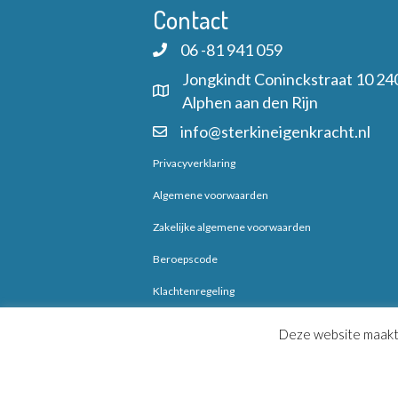
Contact
g
06 -81 941 059
a
Jongkindt Coninckstraat 10 24
Alphen aan den Rijn
t
info@sterkineigenkracht.nl
i
Privacyverklaring
e
Algemene voorwaarden
Zakelijke algemene voorwaarden
Beroepscode
Klachtenregeling
Cookiebeleid
Deze website maakt 
Behandelovereenkomst