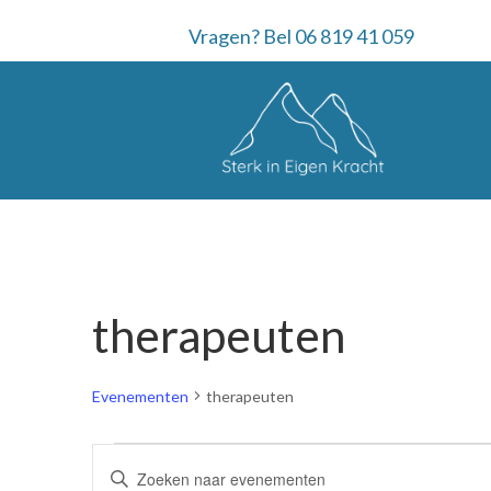
Vragen? Bel 06 819 41 059
therapeuten
Evenementen
therapeuten
Evenementen
E
V