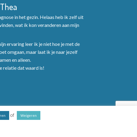
 Thea
nose in het gezin. Helaas heb ik zelf uit
inden, wat ík kon veranderen aan mijn
jn ervaring leer ik je niet hoe je met de
et omgaan, maar laat ik je naar jezelf
Samen en alleen.
 relatie dat waard is!
of
ren
Weigeren