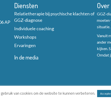
Diensten
Over
Relatietherapie bij psychische klachten of
GGZ-diag
GGZ-diagnose
moeten v
06 AP
situatie.
Individuele coaching
Vanuit mi
Workshops
ander mo
Ervaringen
kijken. 
Omdat je
In de media
gebruik van cookies om de website te kunnen verbeteren.
Accepte