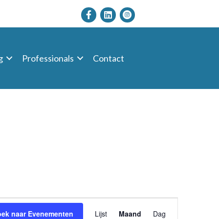
g
Professionals
Contact
E
oek naar Evenementen
Lijst
Maand
Dag