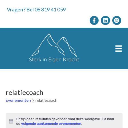
Vragen? Bel 06 819 41 059
relatiecoach
Evenementen
relatiecoach
Evenementen
Er zijn geen resultaten gevonden voor deze weergave. Ga naar
B
de
volgende aankomende evenementen
.
e