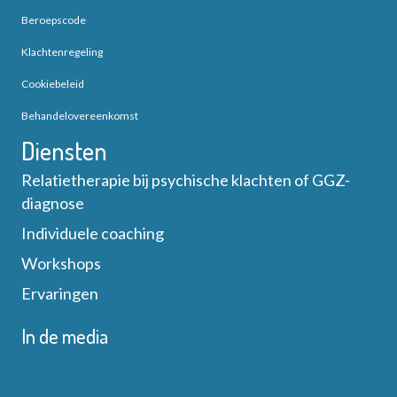
g
e
t
Beroepscode
a
e
Klachtenregeling
e
t
Cookiebeleid
r
n
i
Behandelovereenkomst
g
e
Diensten
e
Relatietherapie bij psychische klachten of GGZ-
diagnose
v
Individuele coaching
e
Workshops
n
Ervaringen
n
In de media
a