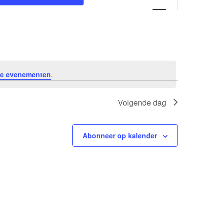
v
e
n
e
e evenementen
.
m
e
Volgende dag
n
Abonneer op kalender
t
w
e
e
r