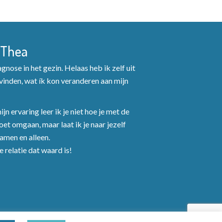
g
a
 Thea
v
nose in het gezin. Helaas heb ik zelf uit
e
inden, wat ík kon veranderen aan mijn
n
n
jn ervaring leer ik je niet hoe je met de
et omgaan, maar laat ik je naar jezelf
a
Samen en alleen.
v
 relatie dat waard is!
i
g
a