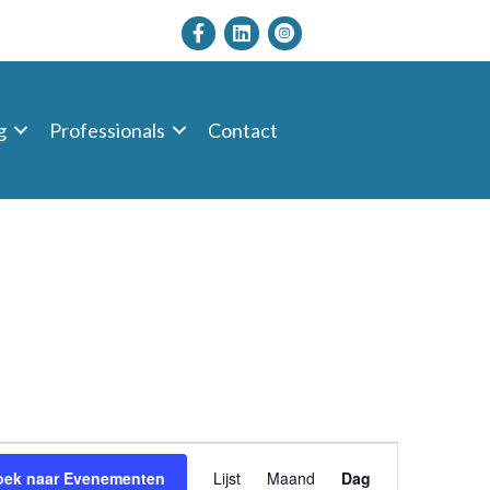
g
Professionals
Contact
E
oek naar Evenementen
Lijst
Maand
Dag