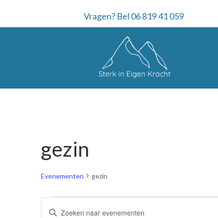
Vragen? Bel 06 819 41 059
gezin
Evenementen
gezin
Evenementen
E
V