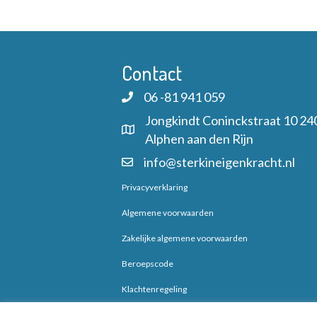
e
Z
t
k
u
o
v
m
o
e
Contact
.
o
r
k
06 -81 941 059
E
Jongkindt Coninckstraat 10 24
e
v
Alphen aan den Rijn
e
n
info@sterkineigenkracht.nl
n
e
Privacyverklaring
e
m
Algemene voorwaarden
n
e
n
Zakelijke algemene voorwaarden
w
t
Beroepscode
e
e
Klachtenregeling
n
m
Cookiebeleid