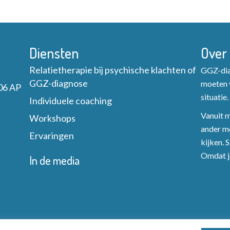
Diensten
Over
Relatietherapie bij psychische klachten of
GGZ-diag
GGZ-diagnose
moeten v
06 AP
situatie.
Individuele coaching
Vanuit mi
Workshops
ander mo
Ervaringen
kijken. 
Omdat je
In de media