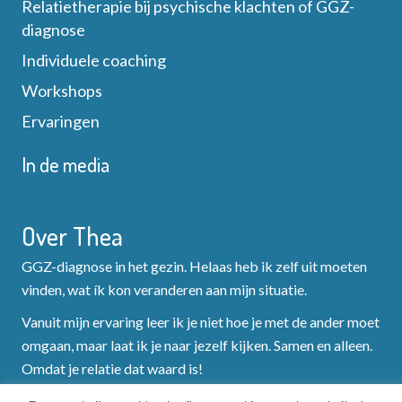
Relatietherapie bij psychische klachten of GGZ-
e
a
diagnose
e
t
Individuele coaching
r
Workshops
i
Ervaringen
g
e
In de media
e
v
Over Thea
e
GGZ-diagnose in het gezin. Helaas heb ik zelf uit moeten
n
vinden, wat ík kon veranderen aan mijn situatie.
Vanuit mijn ervaring leer ik je niet hoe je met de ander moet
n
omgaan, maar laat ik je naar jezelf kijken. Samen en alleen.
a
Omdat je relatie dat waard is!