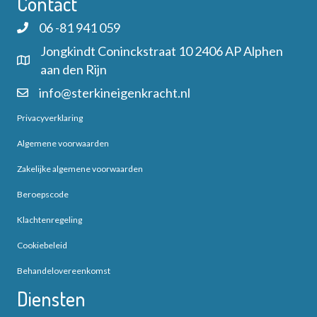
Contact
e
n
m
06 -81 941 059
r
.
Z
Jongkindt Coninckstraat 10 2406 AP Alphen
g
aan den Rijn
o
a
info@sterkineigenkracht.nl
e
v
Privacyverklaring
k
e
Algemene voorwaarden
e
n
Zakelijke algemene voorwaarden
Beroepscode
n
n
Klachtenregeling
a
e
Cookiebeleid
v
n
Behandelovereenkomst
i
w
Diensten
g