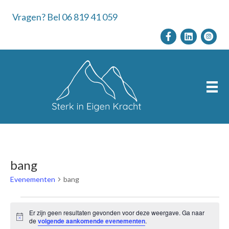
Vragen? Bel 06 819 41 059
bang
Evenementen
bang
Evenementen
Er zijn geen resultaten gevonden voor deze weergave. Ga naar
B
de
volgende aankomende evenementen
.
e