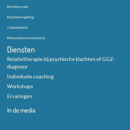
g
e
t
Beroepscode
a
e
Klachtenregeling
e
t
Cookiebeleid
r
n
i
Behandelovereenkomst
g
e
Diensten
e
Relatietherapie bij psychische klachten of GGZ-
diagnose
v
Individuele coaching
e
Workshops
n
Ervaringen
n
In de media
a