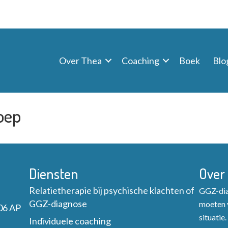
Over Thea
Coaching
Boek
Blo
oep
Diensten
Over
Relatietherapie bij psychische klachten of
GGZ-diag
GGZ-diagnose
moeten v
06 AP
situatie.
Individuele coaching