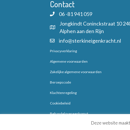
Contact
06 -81 941 059
Jongkindt Coninckstraat 10 24
Alphen aan den Rijn
info@sterkineigenkracht.nl
Privacyverklaring
Algemene voorwaarden
Zakelijke algemene voorwaarden
Beroepscode
Klachtenregeling
Cookiebeleid
Behandelovereenkomst
Deze website maakt 