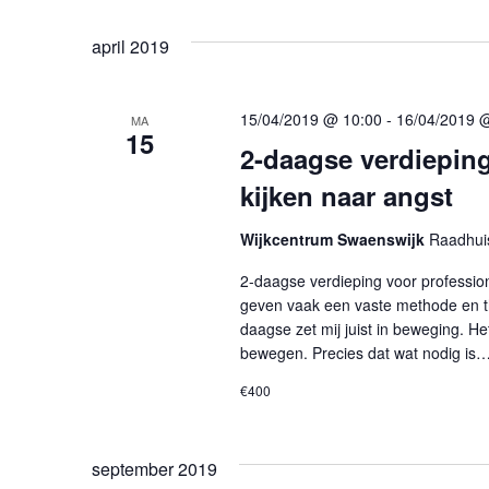
e
Z
t
k
april 2019
u
o
v
m
o
e
.
o
15/04/2019 @ 10:00
-
16/04/2019 
MA
15
r
k
2-daagse verdieping
E
kijken naar angst
e
v
e
Wijkcentrum Swaenswijk
Raadhuis
n
n
2-daagse verdieping voor professio
e
e
geven vaak een vaste methode en theo
m
daagse zet mij juist in beweging. He
n
e
bewegen. Precies dat wat nodig is
n
w
€400
t
e
e
n
september 2019
m