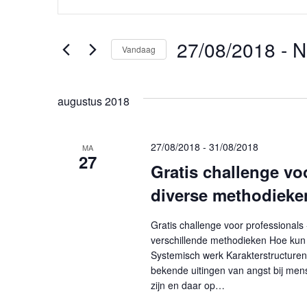
u
v
l
e
e
27/08/2018
 - 
N
Vandaag
e
n
S
n
e
k
e
augustus 2018
l
e
e
m
y
c
27/08/2018
-
31/08/2018
w
MA
27
e
t
o
Gratis challenge vo
e
r
n
diverse methodieke
e
d
r
i
t
Gratis challenge voor professional
e
n
verschillende methodieken Hoe kun 
e
e
.
Systemisch werk Karakterstructuren 
n
bekende uitingen van angst bij mens
Z
n
d
zijn en daar op…
o
a