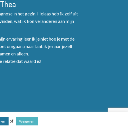
 Thea
nose in het gezin. Helaas heb ik zelf uit
inden, wat ík kon veranderen aan mijn
jn ervaring leer ik je niet hoe je met de
et omgaan, maar laat ik je naar jezelf
Samen en alleen.
 relatie dat waard is!
of
ren
Weigeren