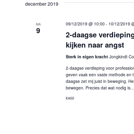
december 2019
g
a
09/12/2019 @ 10:00
-
10/12/2019 
MA
9
2-daagse verdieping
t
kijken naar angst
i
Sterk in eigen kracht
Jongkindt Co
e
2-daagse verdieping voor professio
geven vaak een vaste methode en theo
daagse zet mij juist in beweging. He
bewegen. Precies dat wat nodig is
€400