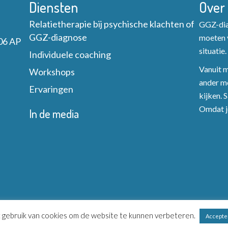
Diensten
Over
Relatietherapie bij psychische klachten of
GGZ-diag
GGZ-diagnose
moeten v
06 AP
situatie.
Individuele coaching
Vanuit mi
Workshops
ander mo
Ervaringen
kijken. 
Omdat je
In de media
gebruik van cookies om de website te kunnen verbeteren.
Accepte