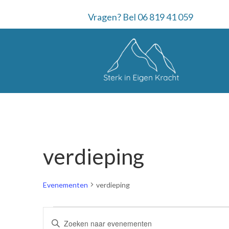
Vragen? Bel 06 819 41 059
verdieping
Evenementen
verdieping
Evenementen
E
V