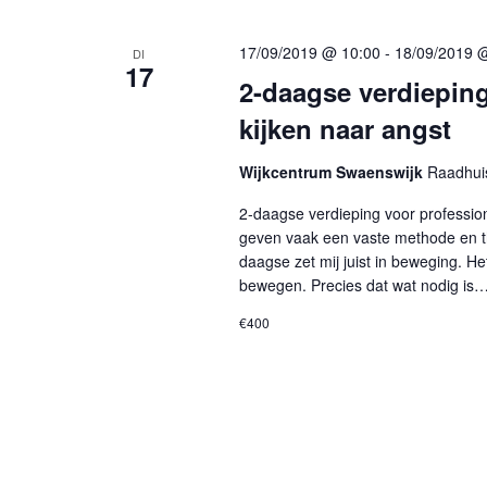
e
e
r
t
17/09/2019 @ 10:00
-
18/09/2019 
DI
17
k
2-daagse verdieping
g
e
kijken naar angst
y
e
w
Wijkcentrum Swaenswijk
Raadhuis
v
o
2-daagse verdieping voor professio
r
e
geven vaak een vaste methode en theo
d
daagse zet mij juist in beweging. He
.
n
bewegen. Precies dat wat nodig is
€400
n
a
v
i