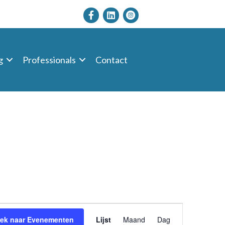
g
Professionals
Contact
E
ek naar Evenementen
Lijst
Maand
Dag